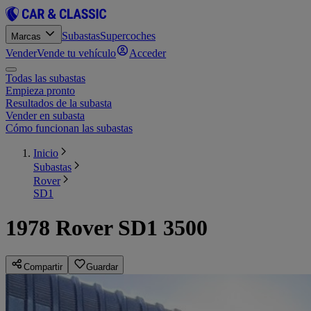
Subastas
Supercoches
Marcas
Vender
Vende tu vehículo
Acceder
Todas las subastas
Empieza pronto
Resultados de la subasta
Vender en subasta
Cómo funcionan las subastas
Inicio
Subastas
Rover
SD1
1978 Rover SD1 3500
Compartir
Guardar