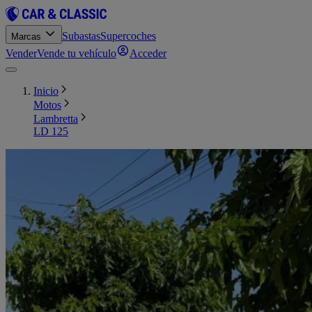
Subastas
Supercoches
Marcas
Vender
Vende tu vehículo
Acceder
Inicio
Motos
Lambretta
LD 125