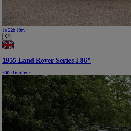
1g 22h 18m
1955 Land Rover Series I 86"
6000 £
6 offerte