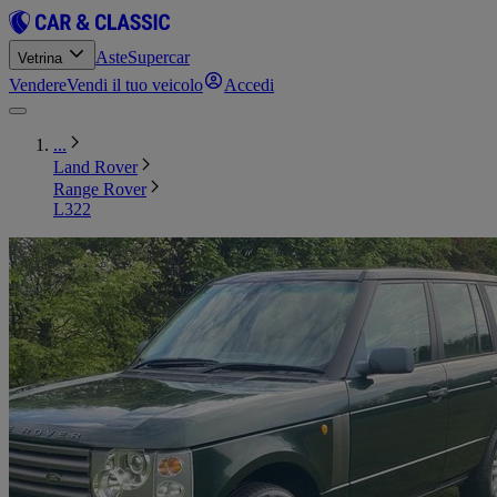
Aste
Supercar
Vetrina
Vendere
Vendi il tuo veicolo
Accedi
...
Land Rover
Range Rover
L322