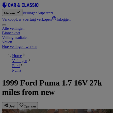
Veilingen
Supercars
Merken
Verkoop
Uw voertuig verkopen
Inloggen
Alle veilingen
Binnenkort
Veilingresultaten
Veilen
Hoe veilingen werken
Home
Veilingen
Ford
Puma
1999 Ford Puma 1.7 16V 27k
miles from new
Deel
Opslaan