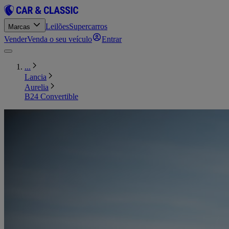
Leilões
Supercarros
Marcas
Vender
Venda o seu veículo
Entrar
...
Lancia
Aurelia
B24 Convertible