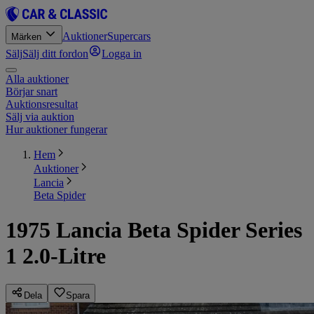
Auktioner
Supercars
Märken
Sälj
Sälj ditt fordon
Logga in
Alla auktioner
Börjar snart
Auktionsresultat
Sälj via auktion
Hur auktioner fungerar
Hem
Auktioner
Lancia
Beta Spider
1975 Lancia Beta Spider Series
1 2.0-Litre
Dela
Spara