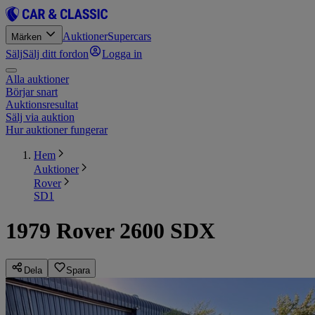
Auktioner
Supercars
Märken
Sälj
Sälj ditt fordon
Logga in
Alla auktioner
Börjar snart
Auktionsresultat
Sälj via auktion
Hur auktioner fungerar
Hem
Auktioner
Rover
SD1
1979 Rover 2600 SDX
Dela
Spara