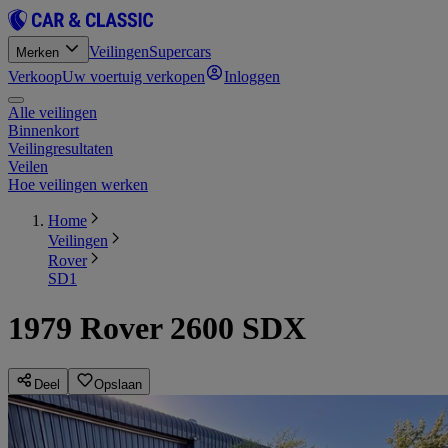
Veilingen
Supercars
Merken
Verkoop
Uw voertuig verkopen
Inloggen
Alle veilingen
Binnenkort
Veilingresultaten
Veilen
Hoe veilingen werken
Home
Veilingen
Rover
SD1
1979 Rover 2600 SDX
Deel
Opslaan