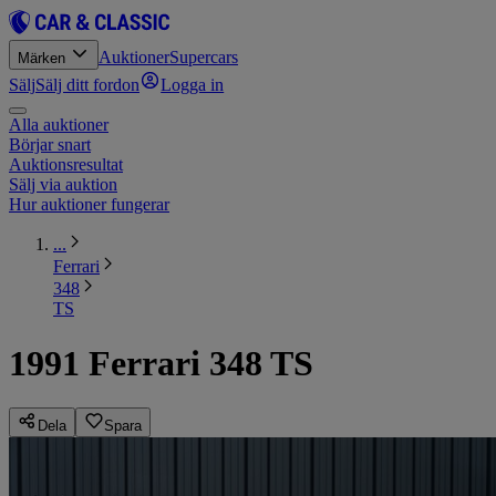
Auktioner
Supercars
Märken
Sälj
Sälj ditt fordon
Logga in
Alla auktioner
Börjar snart
Auktionsresultat
Sälj via auktion
Hur auktioner fungerar
...
Ferrari
348
TS
1991 Ferrari 348 TS
Dela
Spara