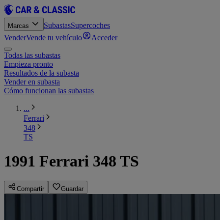
Subastas
Supercoches
Marcas
Vender
Vende tu vehículo
Acceder
Todas las subastas
Empieza pronto
Resultados de la subasta
Vender en subasta
Cómo funcionan las subastas
...
Ferrari
348
TS
1991 Ferrari 348 TS
Compartir
Guardar