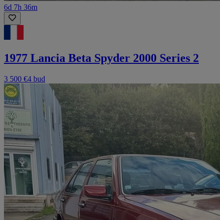
6d 7h 36m
1977 Lancia Beta Spyder 2000 Series 2
3 500 €
4 bud