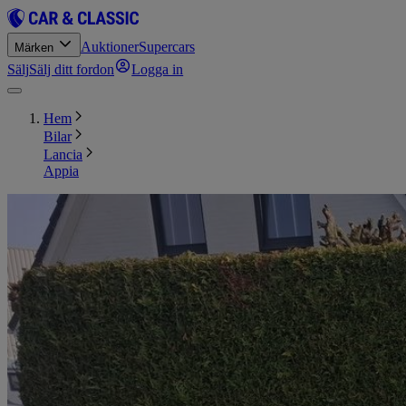
Auktioner
Supercars
Märken
Sälj
Sälj ditt fordon
Logga in
Hem
Bilar
Lancia
Appia