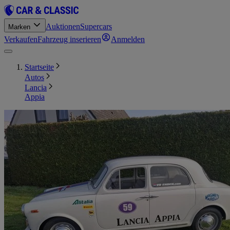
Auktionen
Supercars
Marken
Verkaufen
Fahrzeug inserieren
Anmelden
Startseite
Autos
Lancia
Appia