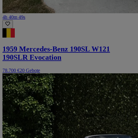
4h 40m 49s
1959 Mercedes-Benz 190SL W121
190SLR Evocation
78.700 €
20 Gebote