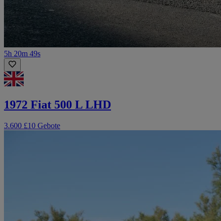
5h 20m 49s
1972 Fiat 500 L LHD
3.600 £
10 Gebote