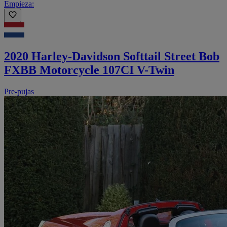
Empieza:
2020 Harley-Davidson Softtail Street Bob
FXBB Motorcycle 107CI V-Twin
Pre-pujas