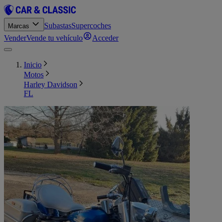
Subastas
Supercoches
Marcas
Vender
Vende tu vehículo
Acceder
Inicio
Motos
Harley Davidson
FL