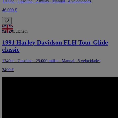
1200cc · Gasolina · 2 millas · Manual · 4 velocidades
46.000 £
Culcheth
1991 Harley Davidson FLH Tour Glide
classic
1340cc · Gasolina · 29.000 millas · Manual · 5 velocidades
3400 £