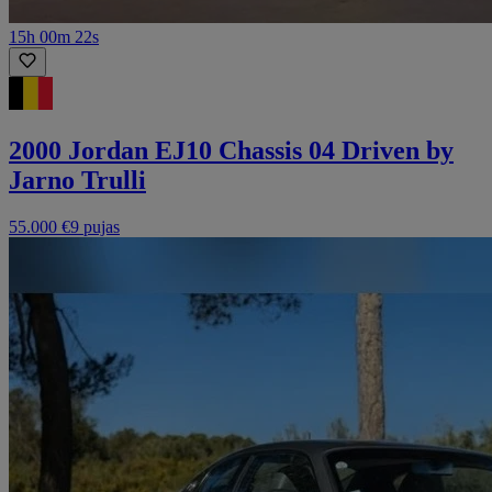
15h 00m 22s
2000 Jordan EJ10 Chassis 04 Driven by
Jarno Trulli
55.000 €
9 pujas