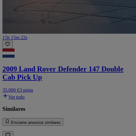
15h 15m 22s
2009 Land Rover Defender 147 Double
Cab Pick Up
35.000 €
3 pujas
Ver todo
Similares
Envíame anuncios similares