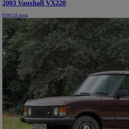
2003 Vauxhall VX220
9500 £
8 pujas