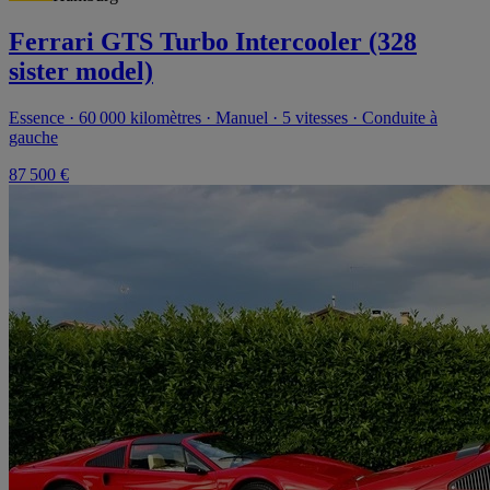
Ferrari GTS Turbo Intercooler (328
sister model)
Essence · 60 000 kilomètres · Manuel · 5 vitesses · Conduite à
gauche
87 500 €