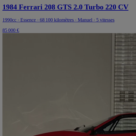
1984 Ferrari 208 GTS 2.0 Turbo 220 CV
1990cc · Essence · 68 100 kilomètres · Manuel · 5 vitesses
85 000 €