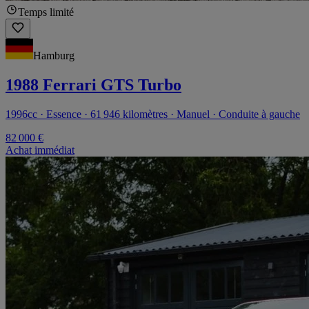
Temps limité
Hamburg
1988 Ferrari GTS Turbo
1996cc · Essence · 61 946 kilomètres · Manuel · Conduite à gauche
82 000 €
Achat immédiat