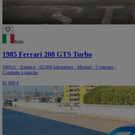
Italie
1985 Ferrari 208 GTS Turbo
1991cc · Essence · 65 000 kilomètres · Manuel · 5 vitesses ·
Conduite à gauche
81 000 €