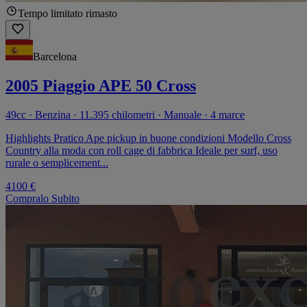
Tempo limitato rimasto
Barcelona
2005 Piaggio APE 50 Cross
49cc · Benzina · 11.395 chilometri · Manuale · 4 marce
Highlights Pratico Ape pickup in buone condizioni Modello Cross
Country alla moda con roll cage di fabbrica Ideale per surf, uso
rurale o semplicement...
4100 €
Compralo Subito