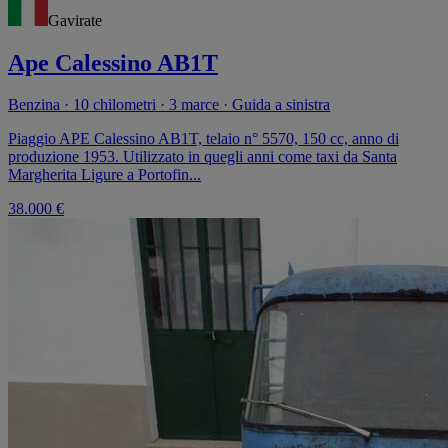
Gavirate
Ape Calessino AB1T
Benzina · 10 chilometri · 3 marce · Guida a sinistra
Piaggio APE Calessino AB1T, telaio n° 5570, 150 cc, anno di
produzione 1953. Utilizzato in quegli anni come taxi da Santa
Margherita Ligure a Portofin...
38.000 €