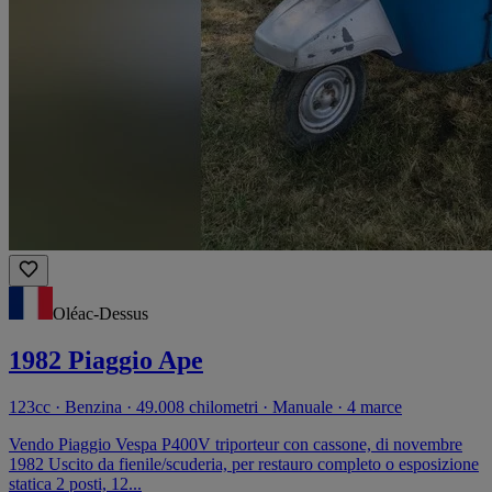
Oléac-Dessus
1982 Piaggio Ape
123cc · Benzina · 49.008 chilometri · Manuale · 4 marce
Vendo Piaggio Vespa P400V triporteur con cassone, di novembre
1982 Uscito da fienile/scuderia, per restauro completo o esposizione
statica 2 posti, 12...