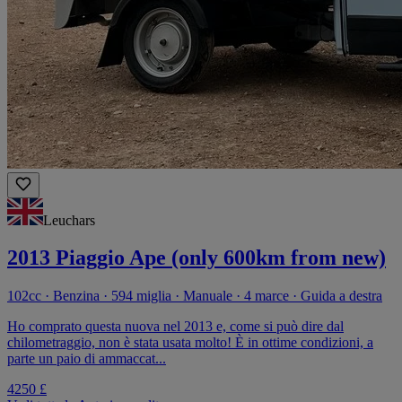
Leuchars
2013 Piaggio Ape (only 600km from new)
102cc · Benzina · 594 miglia · Manuale · 4 marce · Guida a destra
Ho comprato questa nuova nel 2013 e, come si può dire dal
chilometraggio, non è stata usata molto! È in ottime condizioni, a
parte un paio di ammaccat...
4250 £