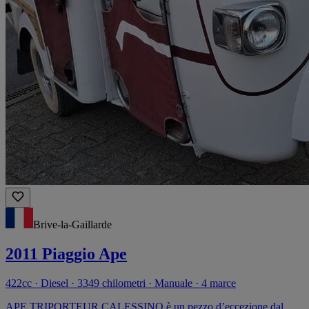
Brive-la-Gaillarde
2011 Piaggio Ape
422cc · Diesel · 3349 chilometri · Manuale · 4 marce
APE TRIPORTEUR CALESSINO è un pezzo d’eccezione dal