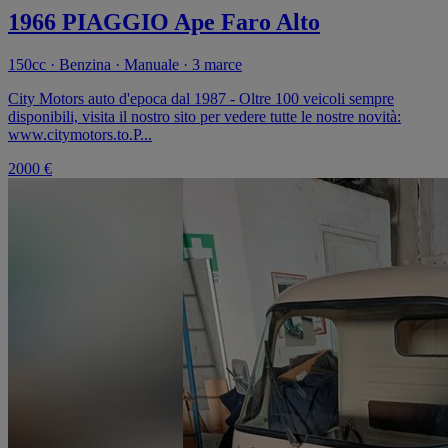
1966 PIAGGIO Ape Faro Alto
150cc · Benzina · Manuale · 3 marce
City Motors auto d'epoca dal 1987 - Oltre 100 veicoli sempre
disponibili, visita il nostro sito per vedere tutte le nostre novità:
www.citymotors.to.P...
2000 €