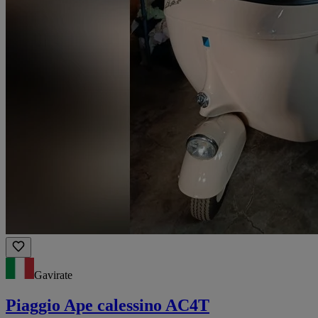
Gavirate
Piaggio Ape calessino AC4T