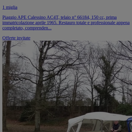
1 miglia
Piaggio APE Calessino AC4T, telaio n° 66184, 150 cc, prima
immatricolazione aprile 1965. Restauro totale e professionale appena
completato, comprenden...
Offerte invitate