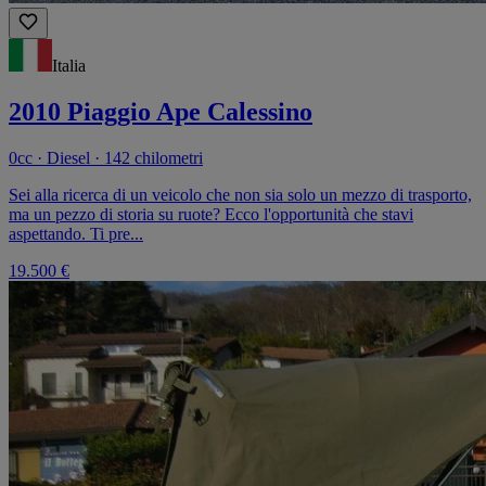
Italia
2010 Piaggio Ape Calessino
0cc · Diesel · 142 chilometri
Sei alla ricerca di un veicolo che non sia solo un mezzo di trasporto,
ma un pezzo di storia su ruote? Ecco l'opportunità che stavi
aspettando. Ti pre...
19.500 €