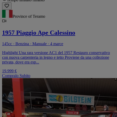
Province of Teramo
1957 Piaggio Ape Calessino
145cc · Benzina · Manuale · 4 marce
Highlight Una rara versione AC1 del 1957 Restauro conservativo
con nuova carpenteria in legno e tetto Proviene da una collezione
privata, dove era esp...
19.999 €
Compralo Subito