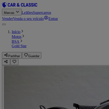
Leilões
Supercarros
Marcas
Vender
Venda o seu veículo
Entrar
Início
Motos
BSA
Gold Star
Partilhar
Guardar