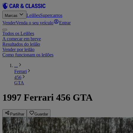
Leilões
Supercarros
Marcas
Vender
Venda o seu veículo
Entrar
Todos os Leilões
A começar em breve
Resultados do leilão
Vender por leilão
Como funcionam os leilões
...
Ferrari
456
GTA
1997 Ferrari 456 GTA
Partilhar
Guardar