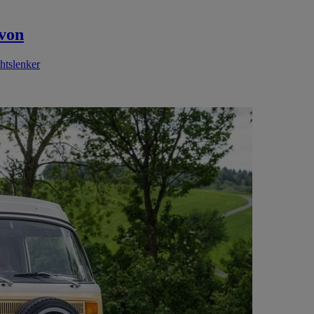
von
htslenker