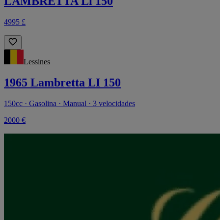
LAMBRETTA Li 150
4995 £
Lessines
1965 Lambretta LI 150
150cc · Gasolina · Manual · 3 velocidades
2000 €