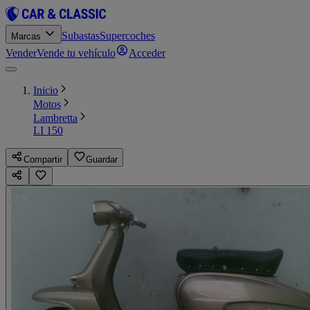
Subastas
Supercoches
Marcas
Vender
Vende tu vehículo
Acceder
Inicio
Motos
Lambretta
LI 150
Compartir
Guardar