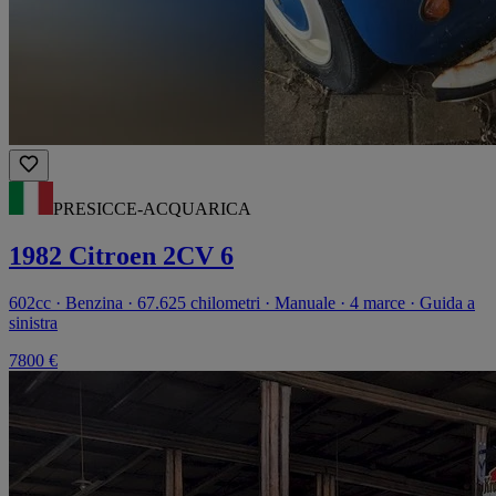
PRESICCE-ACQUARICA
1982 Citroen 2CV 6
602cc · Benzina · 67.625 chilometri · Manuale · 4 marce · Guida a
sinistra
7800 €