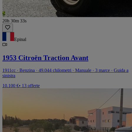
20h 30m 33s
Epinal
1953 Citroën Traction Avant
1911cc · Benzina · 49.044 chilometri · Manuale · 3 marce · Guida a
sinistra
10.100 €
• 13 offerte