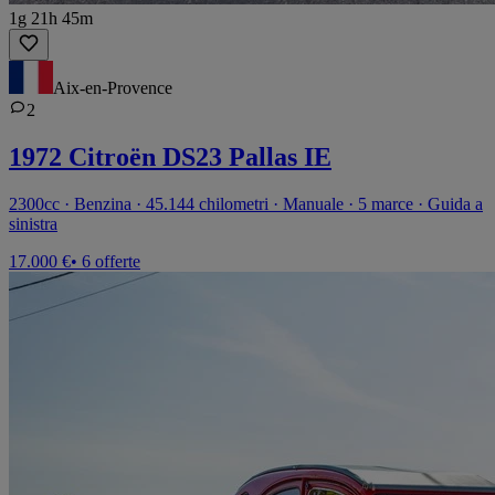
1g 21h 45m
Aix-en-Provence
2
1972 Citroën DS23 Pallas IE
2300cc · Benzina · 45.144 chilometri · Manuale · 5 marce · Guida a
sinistra
17.000 €
• 6 offerte