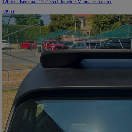
1200cc · Benzina · 119.135 chilometri · Manuale · 5 marce
5990 €