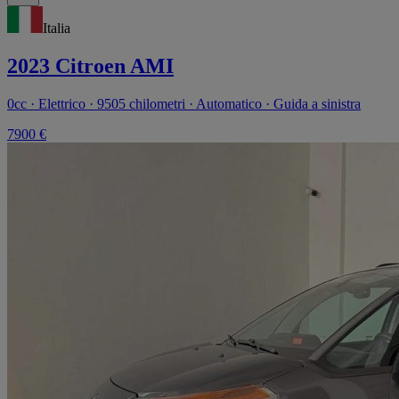
Italia
2023 Citroen AMI
0cc · Elettrico · 9505 chilometri · Automatico · Guida a sinistra
7900 €