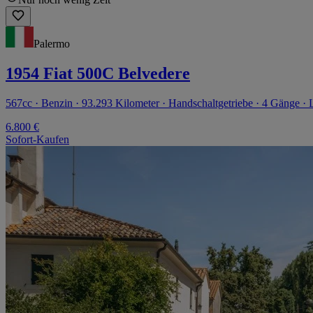
Palermo
1954 Fiat 500C Belvedere
567cc · Benzin · 93.293 Kilometer · Handschaltgetriebe · 4 Gänge · 
6.800 €
Sofort-Kaufen