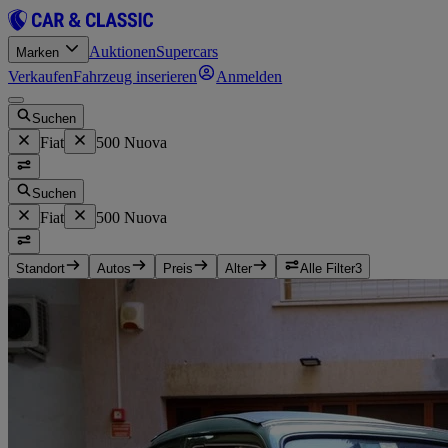
Auktionen
Supercars
Marken
Verkaufen
Fahrzeug inserieren
Anmelden
Suchen
Fiat
500 Nuova
Suchen
Fiat
500 Nuova
Standort
Autos
Preis
Alter
Alle Filter
3