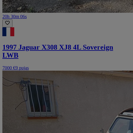
20h 30m 06s
1997 Jaguar X308 XJ8 4L Sovereign
LWB
7000 €
9 pujas