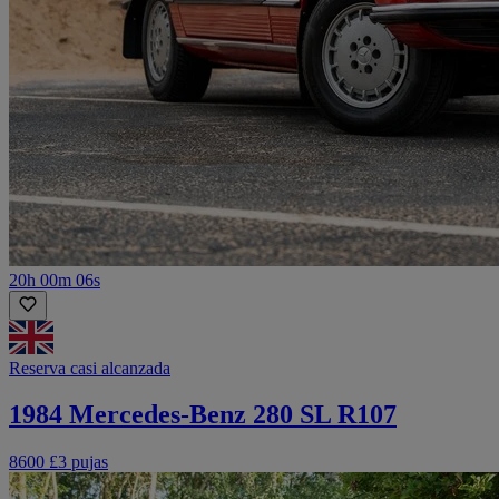
20h 00m 06s
Reserva casi alcanzada
1984 Mercedes-Benz 280 SL R107
8600 £
3 pujas