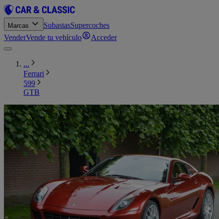
Subastas
Supercoches
Marcas
Vender
Vende tu vehículo
Acceder
...
Ferrari
599
GTB