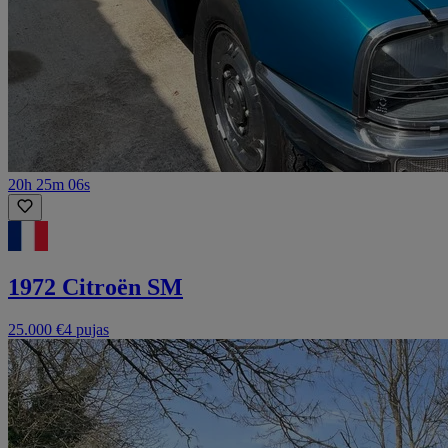
20h 25m 06s
1972 Citroën SM
25.000 €
4 pujas