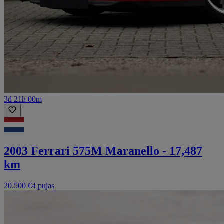
3d 21h 00m
2003 Ferrari 575M Maranello - 17,487
km
20.500 €
4 pujas