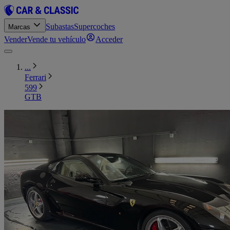
Subastas
Supercoches
Marcas
Vender
Vende tu vehículo
Acceder
...
Ferrari
599
GTB