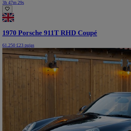
3h 47m 29s
1970 Porsche 911T RHD Coupé
61.250 £
23 pujas