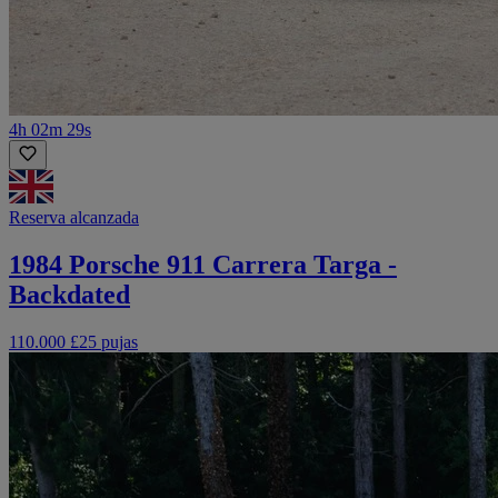
4h 02m 29s
Reserva alcanzada
1984 Porsche 911 Carrera Targa -
Backdated
110.000 £
25 pujas