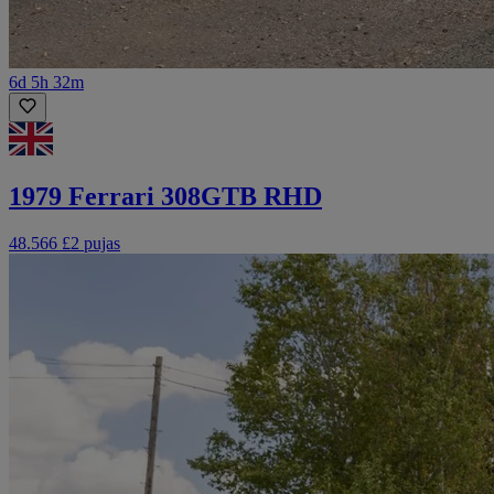
6d 5h 32m
1979 Ferrari 308GTB RHD
48.566 £
2 pujas