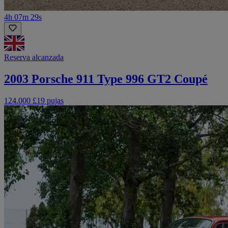
4h 07m 29s
Reserva alcanzada
2003 Porsche 911 Type 996 GT2 Coupé
124.000 £
19 pujas