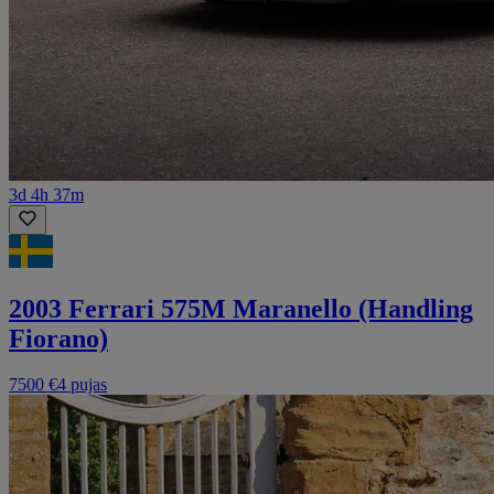
3d 4h 37m
2003 Ferrari 575M Maranello (Handling
Fiorano)
7500 €
4 pujas