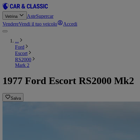
Aste
Supercar
Vetrina
Vendere
Vendi il tuo veicolo
Accedi
...
Ford
Escort
RS2000
Mark 2
1977 Ford Escort RS2000 Mk2
Salva