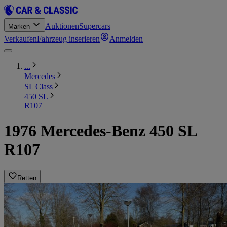
Auktionen
Supercars
Marken
Verkaufen
Fahrzeug inserieren
Anmelden
...
Mercedes
SL Class
450 SL
R107
1976 Mercedes-Benz 450 SL
R107
Retten