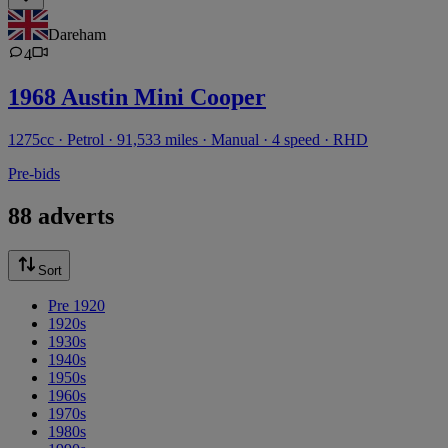
Dareham
4
1968 Austin Mini Cooper
1275cc · Petrol · 91,533 miles · Manual · 4 speed · RHD
Pre-bids
88 adverts
Sort
Pre 1920
1920s
1930s
1940s
1950s
1960s
1970s
1980s