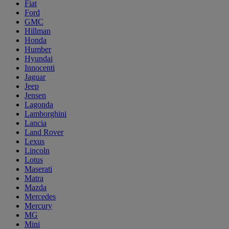
Fiat
Ford
GMC
Hillman
Honda
Humber
Hyundai
Innocenti
Jaguar
Jeep
Jensen
Lagonda
Lamborghini
Lancia
Land Rover
Lexus
Lincoln
Lotus
Maserati
Matra
Mazda
Mercedes
Mercury
MG
Mini