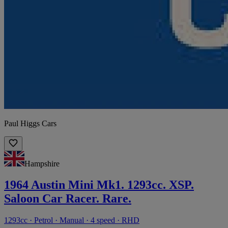
Paul Higgs Cars
Hampshire
1964 Austin Mini Mk1. 1293cc. XSP.
Saloon Car Racer. Rare.
1293cc · Petrol · Manual · 4 speed · RHD