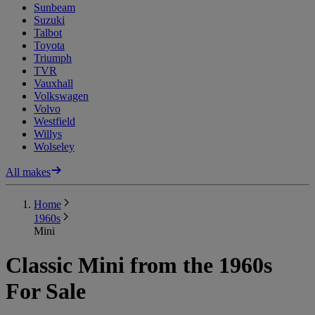
Sunbeam
Suzuki
Talbot
Toyota
Triumph
TVR
Vauxhall
Volkswagen
Volvo
Westfield
Willys
Wolseley
All makes
Home
1960s
Mini
Classic Mini from the 1960s
For Sale