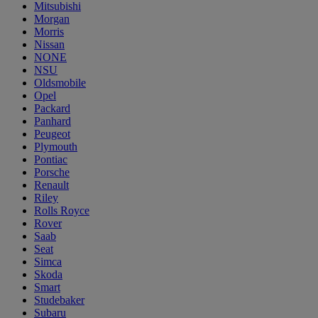
Mitsubishi
Morgan
Morris
Nissan
NONE
NSU
Oldsmobile
Opel
Packard
Panhard
Peugeot
Plymouth
Pontiac
Porsche
Renault
Riley
Rolls Royce
Rover
Saab
Seat
Simca
Skoda
Smart
Studebaker
Subaru