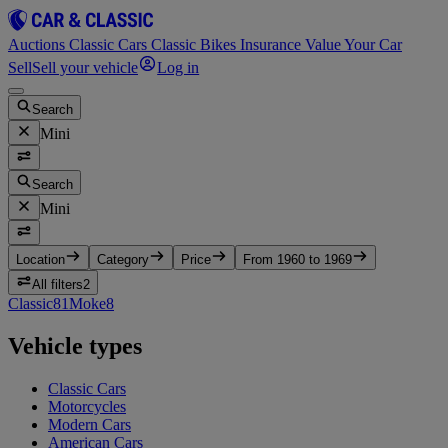
Auctions
Classic Cars
Classic Bikes
Insurance
Value Your Car
Sell
Sell your vehicle
Log in
Search
Mini
Search
Mini
Location
Category
Price
From 1960 to 1969
All filters
2
Classic
81
Moke
8
Vehicle types
Classic Cars
Motorcycles
Modern Cars
American Cars