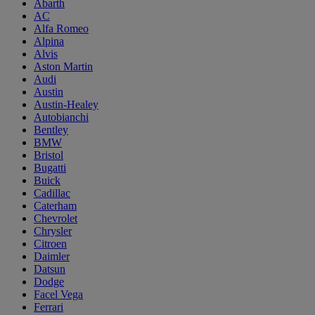
Abarth
AC
Alfa Romeo
Alpina
Alvis
Aston Martin
Audi
Austin
Austin-Healey
Autobianchi
Bentley
BMW
Bristol
Bugatti
Buick
Cadillac
Caterham
Chevrolet
Chrysler
Citroen
Daimler
Datsun
Dodge
Facel Vega
Ferrari