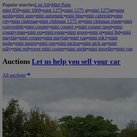
Popular searches
List All
•
Mini Parts
mini 850
•
mini 1000
•
mini 1275
•
mini 1275 gt
•
mini 1275gt
•
mini
austin
•
mini auto
•
mini automatic
•
mini blue
•
mini cabriolet
•
mini
city
•
mini clubman
•
mini clubman 1275 gt
•
mini clubman estate
•
mini
convertible
•
mini cooper
•
mini cooper s
•
mini cooper sport
•
mini
countryman
•
mini era
•
mini estate
•
mini green
•
mini gt
•
mini lhd
•
mini
mayfair
•
mini cooper
•
mini mayfair
•
mini van
•
mini mk1
•
mini
moke
•
mini morris
•
mini one
•
mini pickup
•
mini pick up
•
mini
rally
•
mini red
•
rover mini cooper
•
mini sprite
•
mini traveller
•
mini van
Auctions
Let us help you sell your car
All auctions