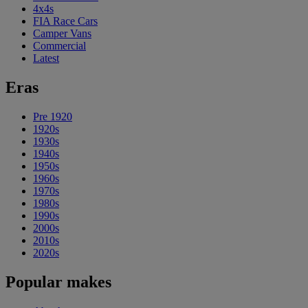
4x4s
FIA Race Cars
Camper Vans
Commercial
Latest
Eras
Pre 1920
1920s
1930s
1940s
1950s
1960s
1970s
1980s
1990s
2000s
2010s
2020s
Popular makes