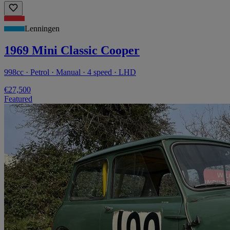
Lenningen
1969 Mini Classic Cooper
998cc · Petrol · Manual · 4 speed · LHD
€27,500
Featured