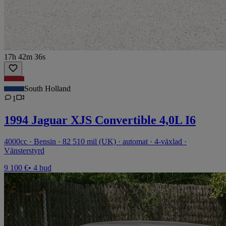
17h 42m 36s
South Holland
1
1994 Jaguar XJS Convertible 4,0L I6
4000cc · Bensin · 82 510 mil (UK) · automat · 4-växlad ·
Vänsterstyrd
9 100 €
• 4 bud