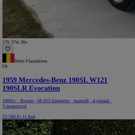
17h 37m 36s
West-Vlaanderen
1959 Mercedes-Benz 190SL W121
190SLR Evocation
1900cc · Bensin · 68 855 kilometer · manuell · 4-växlad ·
Vänsterstyrd
55 500 €
• 11 bud