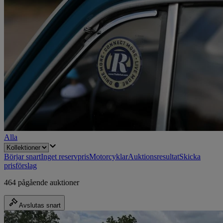
Alla
Börjar snart
Inget reservpris
Motorcyklar
Auktionsresultat
Skicka
prisförslag
464 pågående auktioner
Avslutas snart