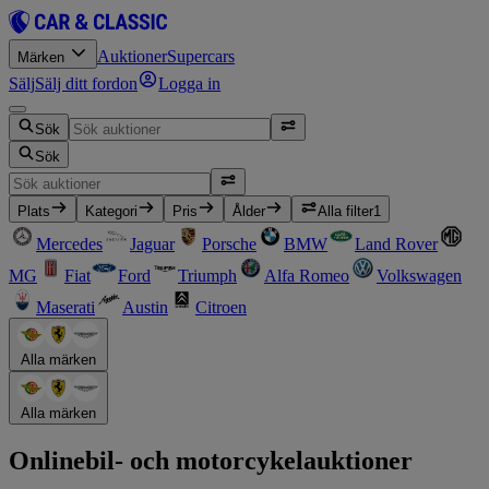
Auktioner
Supercars
Märken
Sälj
Sälj ditt fordon
Logga in
Sök
Sök
Plats
Kategori
Pris
Ålder
Alla filter
1
Mercedes
Jaguar
Porsche
BMW
Land Rover
MG
Fiat
Ford
Triumph
Alfa Romeo
Volkswagen
Maserati
Austin
Citroen
Alla märken
Alla märken
Onlinebil- och motorcykelauktioner