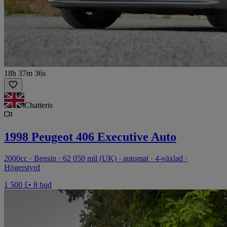
18h 37m 36s
Chatteris
1998 Peugeot 406 Executive Auto
2000cc · Bensin · 62 050 mil (UK) · automat · 4-växlad ·
Högerstyrd
1 500 £
• 8 bud