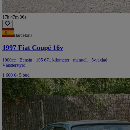
17h 47m 36s
Barcelona
1997 Fiat Coupé 16v
1800cc · Bensin · 195 671 kilometer · manuell · 5-växlad ·
Vänsterstyrd
1 600 €
• 5 bud