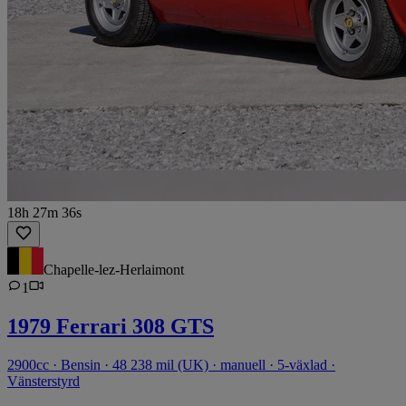
18h 27m 36s
Chapelle-lez-Herlaimont
1
1979 Ferrari 308 GTS
2900cc · Bensin · 48 238 mil (UK) · manuell · 5-växlad ·
Vänsterstyrd