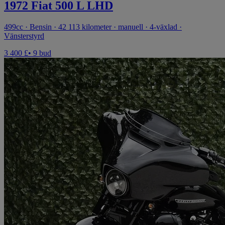
1972 Fiat 500 L LHD
499cc · Bensin · 42 113 kilometer · manuell · 4-växlad ·
Vänsterstyrd
3 400 £
• 9 bud