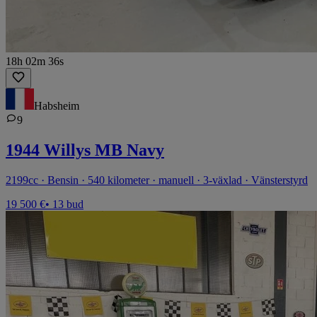
18h 02m 36s
Habsheim
9
1944 Willys MB Navy
2199cc · Bensin · 540 kilometer · manuell · 3-växlad · Vänsterstyrd
19 500 €
• 13 bud