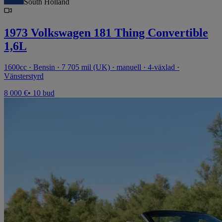
South Holland
1973 Volkswagen 181 Thing Convertible
1,6L
1600cc · Bensin · 7 705 mil (UK) · manuell · 4-växlad ·
Vänsterstyrd
8 000 €
• 10 bud