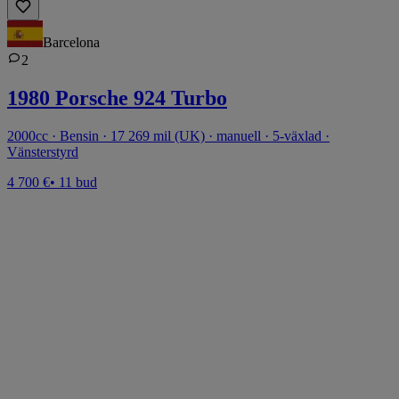
Barcelona
2
1980 Porsche 924 Turbo
2000cc · Bensin · 17 269 mil (UK) · manuell · 5-växlad ·
Vänsterstyrd
4 700 €
• 11 bud