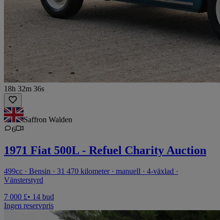
18h 32m 36s
Saffron Walden
6
1971 Fiat 500L - Refuel Charity Auction
499cc · Bensin · 31 470 kilometer · manuell · 4-växlad ·
Vänsterstyrd
7 000 £
• 14 bud
Ingen reservpris