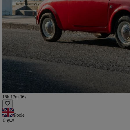
18h 17m 36s
Poole
6