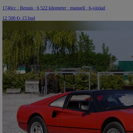
1746cc · Bensin · 6 522 kilometer · manuell · 6-växlad
12 500 €
• 15 bud