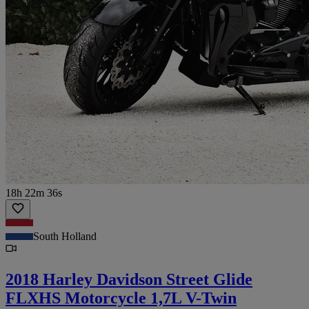
18h 22m 36s
South Holland
2018 Harley Davidson Street Glide
FLXHS Motorcycle 1,7L V-Twin