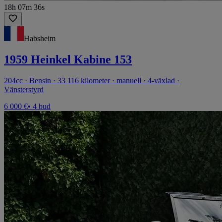
18h 07m 36s
Habsheim
1959 Heinkel Kabine 153
204cc · Bensin · 33 116 kilometer · manuell · 4-växlad ·
Vänsterstyrd
6 000 €
• 4 bud