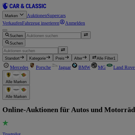
Auktionen
Supercars
Marken
Verkaufen
Fahrzeug inserieren
Anmelden
Suchen
Suchen
Standort
Kategorie
Preis
Alter
Alle Filter
1
Mercedes
Porsche
Jaguar
BMW
MG
Land Rove
Alle Marken
Alle Marken
Online-Auktionen für Autos und Motorräd
Trustpilot