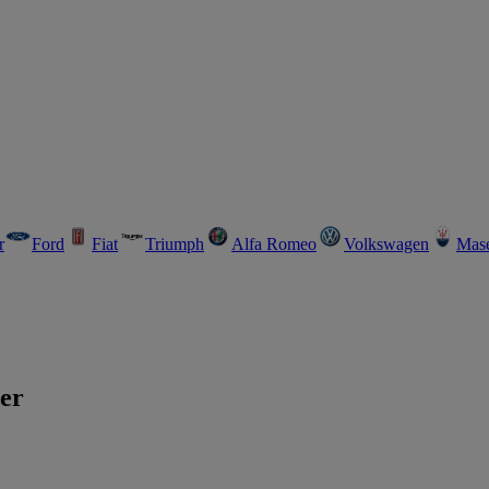
r
Ford
Fiat
Triumph
Alfa Romeo
Volkswagen
Mase
er